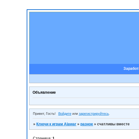
Заработ
Объявление
Привет, Гость!
Войдите
или
зарегистрируйтесь
.
»
Ключи к играм Alawar
»
разное
»
счатливы вместе
Страница:
1