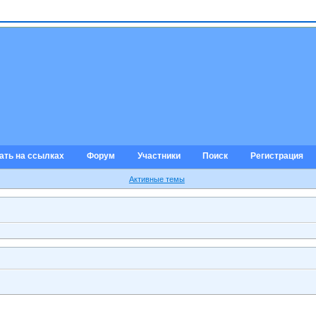
ать на ссылках
Форум
Участники
Поиск
Регистрация
Активные темы