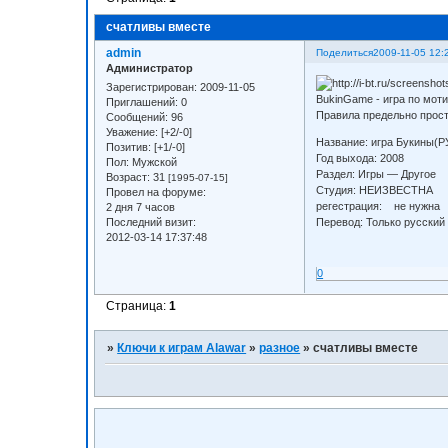
счатливы вместе
admin
Поделиться
2009-11-05 12:
Администратор
Зарегистрирован
: 2009-11-05
BukinGame - игра по мот
Приглашений:
0
Правила предельно прост
Сообщений:
96
Уважение:
[+2/-0]
Название: игра Букины(Р
Позитив:
[+1/-0]
Год выхода: 2008
Пол:
Мужской
Раздел: Игры — Другое
Возраст:
31
[1995-07-15]
Студия: НЕИЗВЕСТНА
Провел на форуме:
регестрация: не нужна
2 дня 7 часов
Перевод: Только русский
Последний визит:
2012-03-14 17:37:48
0
Страница:
1
»
Ключи к играм Alawar
»
разное
»
счатливы вместе