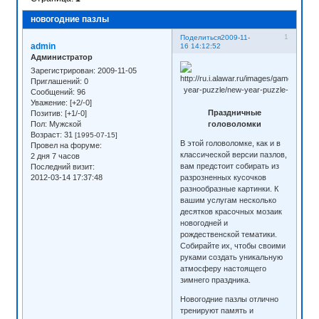
новогодние пазлы
1
Поделиться
2009-11-
admin
16 14:12:52
Администратор
Зарегистрирован
: 2009-11-05
Приглашений:
0
Сообщений:
96
Уважение:
[+2/-0]
Праздничные
Позитив:
[+1/-0]
головоломки
Пол:
Мужской
Возраст:
31
[1995-07-15]
В этой головоломке, как и в
Провел на форуме:
классической версии пазлов,
2 дня 7 часов
вам предстоит собирать из
Последний визит:
разрозненных кусочков
2012-03-14 17:37:48
разнообразные картинки. К
вашим услугам несколько
десятков красочных мозаик
новогодней и
рождественской тематики.
Собирайте их, чтобы своими
руками создать уникальную
атмосферу настоящего
зимнего праздника.
Новогодние пазлы отлично
тренируют память и