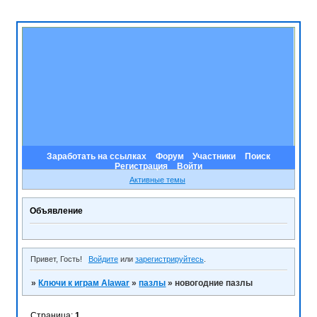
Заработать на ссылках
Форум
Участники
Поиск
Регистрация
Войти
Активные темы
Объявление
Привет, Гость!
Войдите
или
зарегистрируйтесь
.
»
Ключи к играм Alawar
»
пазлы
»
новогодние пазлы
Страница:
1