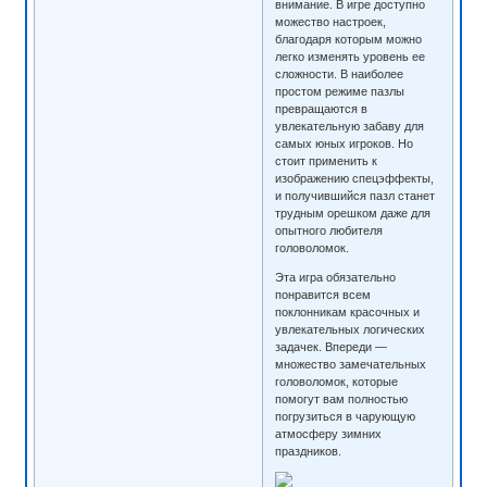
внимание. В игре доступно
можество настроек,
благодаря которым можно
легко изменять уровень ее
сложности. В наиболее
простом режиме пазлы
превращаются в
увлекательную забаву для
самых юных игроков. Но
стоит применить к
изображению спецэффекты,
и получившийся пазл станет
трудным орешком даже для
опытного любителя
головоломок.
Эта игра обязательно
понравится всем
поклонникам красочных и
увлекательных логических
задачек. Впереди —
множество замечательных
головоломок, которые
помогут вам полностью
погрузиться в чарующую
атмосферу зимних
праздников.