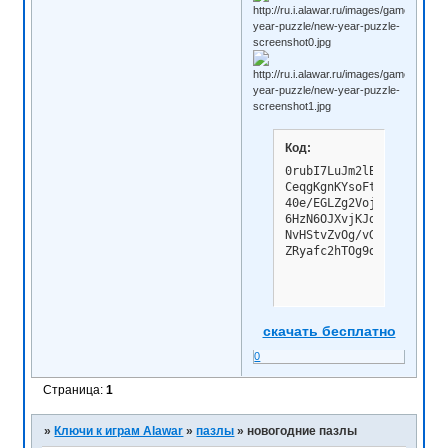
Код:
0rubI7LuJm2lBYnpgjhWD6Ka
CeqgKgnKYsoFtLJ0/ImSbblk
40e/EGLZg2VojP4z3BTUpOYv
6HzN6OJXvjKJdmH13IbIrhq4
NvHStvZvOg/vGvWhEEbeLETi
ZRyafc2hTOg9ddHM7zaY3A=
скачать бесплатно
0
Страница:
1
»
Ключи к играм Alawar
»
пазлы
»
новогодние пазлы