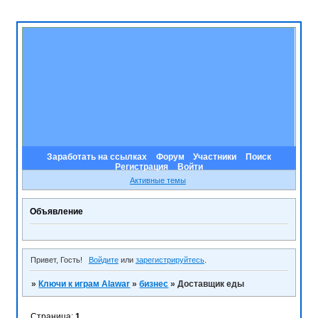
Заработать на ссылках
Форум
Участники
Поиск
Регистрация
Войти
Активные темы
Объявление
Привет, Гость!
Войдите
или
зарегистрируйтесь
.
»
Ключи к играм Alawar
»
бизнес
»
Доставщик еды
Страница:
1