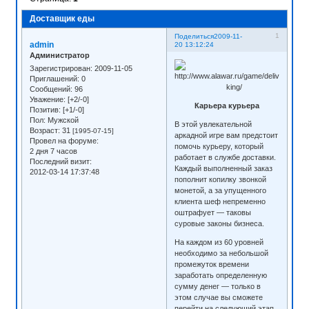
Доставщик еды
1
Поделиться
2009-11-
admin
20 13:12:24
Администратор
Зарегистрирован
: 2009-11-05
Приглашений:
0
Сообщений:
96
Уважение:
[+2/-0]
Карьера курьера
Позитив:
[+1/-0]
Пол:
Мужской
В этой увлекательной
Возраст:
31
[1995-07-15]
аркадной игре вам предстоит
Провел на форуме:
помочь курьеру, который
2 дня 7 часов
работает в службе доставки.
Последний визит:
Каждый выполненный заказ
2012-03-14 17:37:48
пополнит копилку звонкой
монетой, а за упущенного
клиента шеф непременно
оштрафует — таковы
суровые законы бизнеса.
На каждом из 60 уровней
необходимо за небольшой
промежуток времени
заработать определенную
сумму денег — только в
этом случае вы сможете
перейти на следующий этап.