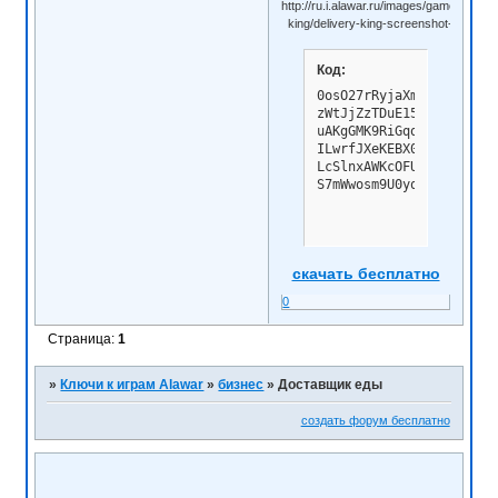
Код:
0osO27rRyjaXm2R9FFC2pM1s
zWtJjZzTDuE15dS39anNWGZp
uAKgGMK9RiGqqVY2FJpm2iqR
ILwrfJXeKEBX0PkspPo4now8
LcSlnxAWKcOFUjZJEFvt5zP3
S7mWwosm9U0yqISbaiYwIk=
скачать бесплатно
0
Страница:
1
»
Ключи к играм Alawar
»
бизнес
»
Доставщик еды
создать форум бесплатно