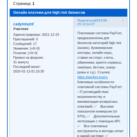
Страница:
1
Онлайн платежи для high risk бизнесов
1
Поделиться
2023-08-
cadymtuznf
15 13:14:27
Участник
Платежная система PayFort,
Зарегистрирован
: 2021-12-23
предназначенна для
Приглашений:
0
бизнесов категорий high risk
Сообщений:
17
(казино, букмекерские
Уважение:
[+0/-0]
конторы, онлайн-игры,
Позитив:
[+0/-0]
ставки на спорт, слоты,
Провел на форуме:
31 минуту
обменники, крипто-сервисы,
Последний визит:
гемблинг, беттинг, покер-
2025-01-13 01:10:35
румы и т.д.). Ссылка:
https://payfort.pro/ru
Ключевые особенности
платежной системы PayFort:
✅П ротиводействие
мошенничеству и
минимизация возвратных
платежей; ✅ Высокие
показатели конверсии (от
97%); ✅ Дополнительные
интеграции с помощью API;
✅ Все платежные
инструменты и методы оплат
в одной системе; ✅