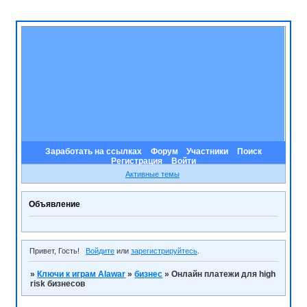
Заработать на ссылках
Форум
Участники
Поиск
Регистрация
Войти
Активные темы
Объявление
Привет, Гость!
Войдите
или
зарегистрируйтесь
.
»
Ключи к играм Alawar
»
бизнес
»
Онлайн платежи для high
risk бизнесов