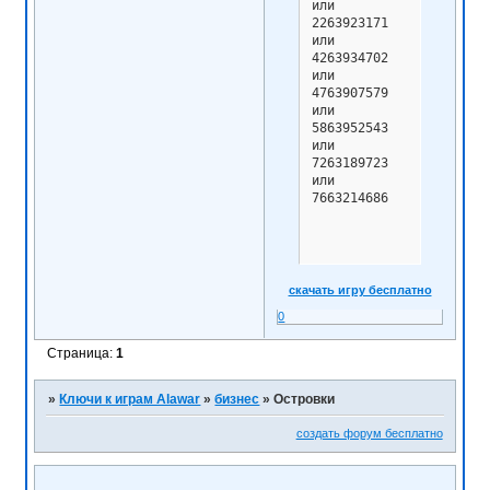
или

2263923171

или

4263934702

или

4763907579

или

5863952543

или

7263189723

или

7663214686
скачать игру бесплатно
0
Страница:
1
»
Ключи к играм Alawar
»
бизнес
»
Островки
создать форум бесплатно