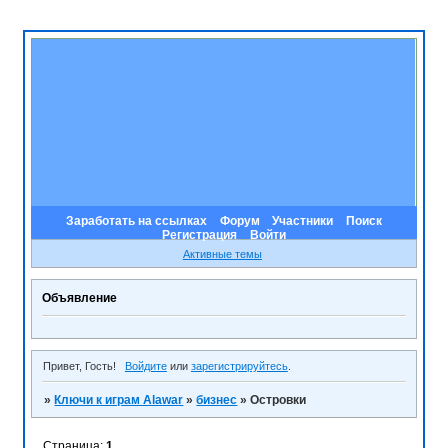
Заработать на ссылках
Форум
Участники
Поиск
Регистрация
Войти
Активные темы
Объявление
Привет, Гость!
Войдите
или
зарегистрируйтесь
.
»
Ключи к играм Alawar
»
бизнес
»
Островки
Страница:
1