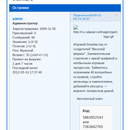
Островки
1
Поделиться
2009-11-
admin
06 23:18:07
Администратор
Зарегистрирован
: 2009-11-05
Приглашений:
0
Сообщений:
96
Уважение:
[+2/-0]
Игровой блокбастер от
Позитив:
[+1/-0]
создателей "Веселой
Пол:
Мужской
фермы". Занимательная
Возраст:
31
[1995-07-15]
стратегия с яркой графикой и
Провел на форуме:
необычным игровым
2 дня 7 часов
процессом. Займитесь
Последний визит:
освоением 40 волшебных
2012-03-14 17:37:48
островков, стройте
мельницы и каменоломни,
добывайте ресурсы —
верните человечков домой.
бесплатный ключ
Код:
5863952543

или 

7363842765
