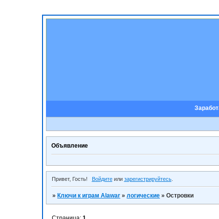
Заработ
Объявление
Привет, Гость!
Войдите
или
зарегистрируйтесь
.
»
Ключи к играм Alawar
»
логические
»
Островки
Страница:
1