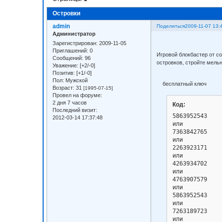
Островки
admin
Поделиться
2009-11-07 13:
Администратор
Зарегистрирован
: 2009-11-05
Приглашений:
0
Игровой блокбастер от с
Сообщений:
96
островков, стройте мель
Уважение:
[+2/-0]
Позитив:
[+1/-0]
Пол:
Мужской
бесплатный ключ
Возраст:
31
[1995-07-15]
Провел на форуме:
2 дня 7 часов
Код:
Последний визит:
5863952543

2012-03-14 17:37:48
или 

7363842765

или

2263923171

или

4263934702

или

4763907579

или

5863952543

или

7263189723

или
