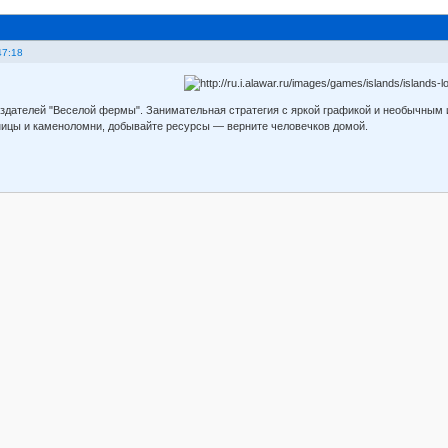
47:18
оздателей "Веселой фермы". Занимательная стратегия с яркой графикой и необычны
ницы и каменоломни, добывайте ресурсы — верните человечков домой.