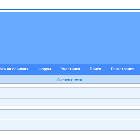
ать на ссылках
Форум
Участники
Поиск
Регистрация
Активные темы